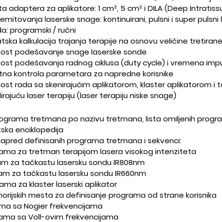
ita adaptera za aplikatore: 1 cm², 5 cm² i DILA (Deep Intrati
emitovanja laserske snage: kontinuirani, pulsni i super pulsn
a: programski / ručni
ka kalkulacija trajanja terapije na osnovu veličine tretirane
ost podešavanje snage laserske sonde
st podešavanja radnog ciklusa (duty cycle) i vremena imp
na kontrola parametara za napredne korisnike
st rada sa skenirajućim aplikatorom, klaster aplikatorom i
irajuću laser terapiju (laser terapiju niske snage)
rograma tretmana po nazivu tretmana, lista omiljenih program
ska enciklopedija
apred definisanih programa tretmana i sekvenci:
ama za tretman terapijom lasera visokog intenziteta
am za tačkastu lasersku sondu IR808nm
am za tačkastu lasersku sondu IR660nm
ama za klaster laserski aplikator
rijskih mesta za definisanje programa od strane korisnika
ma sa Nogier frekvencijama
ama sa Voll-ovim frekvencijama