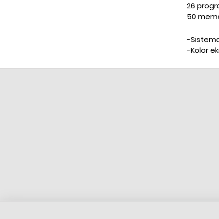
26 progra
50 memor
-Sistema
-Kolor ek