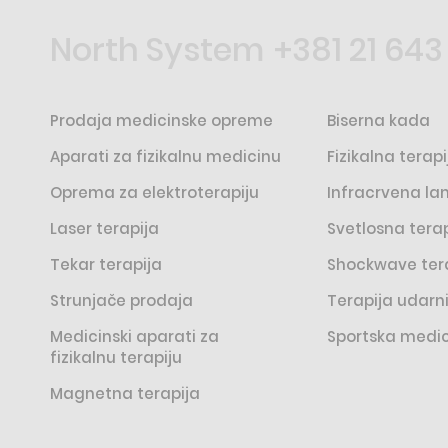
North System
+381 21 643
Prodaja medicinske opreme
Biserna kada
Aparati za fizikalnu medicinu
Fizikalna terapi
Oprema za elektroterapiju
Infracrvena l
Laser terapija
Svetlosna terap
Tekar terapija
Shockwave ter
Strunjače prodaja
Terapija udar
Medicinski aparati za
Sportska medi
fizikalnu terapiju
Magnetna terapija