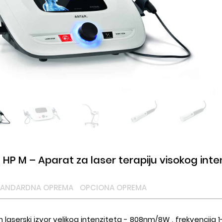
s HP M – Aparat za laser terapiju visokog int
TANDARDNA OPREMA
OPCIONA OPREMA
laserski izvor velikog intenziteta - 808nm/8W , frekvencija 1