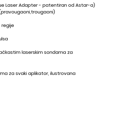
ssue Laser Adapter - patentiran od Astar-a)
i (pravougaoni,trougaoni)
 regije
ulsa
 tačkastim laserskim sondama za
a za svaki aplikator, ilustrovana