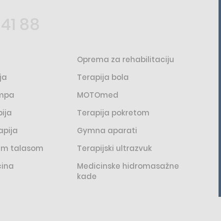
 41 88
Oprema za rehabilitaciju
ja
Terapija bola
ampa
MOTOmed
ija
Terapija pokretom
apija
Gymna aparati
nim talasom
Terapijski ultrazvuk
cina
Medicinske hidromasažne
kade