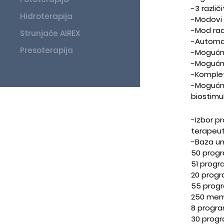
-3 različ
Hidroterapija
-Modovi 
-Mod rad
Strunjače AIREX
-Automats
Presoterapija
-Mogućn
-Mogućno
-Komplet
-Mogućno
biostimul
-Izbor p
terapeut
-Baza un
50 progr
51 progr
20 progr
55 progr
250 memo
8 progra
30 progr