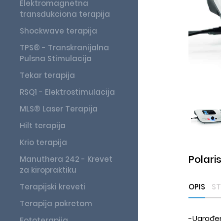
Elektromagnetna
transdukciona terapija
Shockwave terapija
TPS® - Transkranijalna
Pulsna Stimulacija
Tekar terapija
RSQ1 - Elektrostimulacija
MLS® Laser Terapija
Hilt terapija
Krio terapija
Polari
Manuthera 242 - Krevet
za kiropraktiku
Terapijski kreveti
OPIS
S
Terapija pokretom
-Ugrađen 
Fototerapija