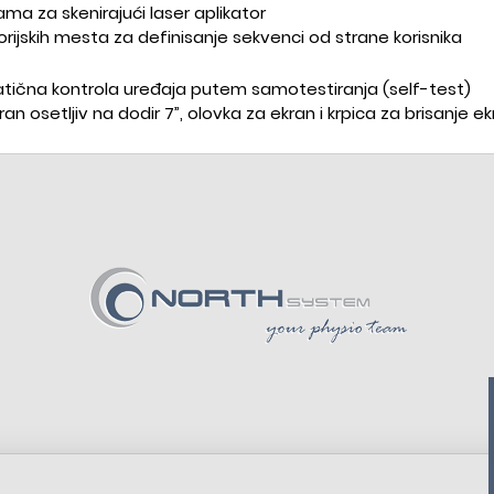
ma za skenirajući laser aplikator
ijskih mesta za definisanje sekvenci od strane korisnika
tična kontrola uređaja putem samotestiranja (self-test)
ran osetljiv na dodir 7”, olovka za ekran i krpica za brisanje e