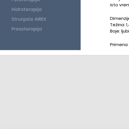
isto vrem
Hidroterapija
Dimenzije
Strunjače AIREX
Težina: 1
Presoterapija
Boje: lju
Primena: 