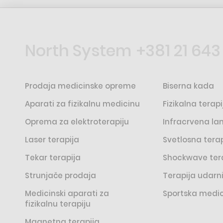
North System
+381 21 643
Prodaja medicinske opreme
Biserna kada
Aparati za fizikalnu medicinu
Fizikalna terapi
Oprema za elektroterapiju
Infracrvena l
Laser terapija
Svetlosna terap
Tekar terapija
Shockwave ter
Strunjače prodaja
Terapija udar
Medicinski aparati za
Sportska medi
fizikalnu terapiju
Magnetna terapija