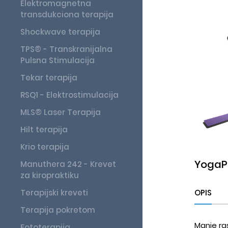
Elektromagnetna
transdukciona terapija
Shockwave terapija
TPS® - Transkranijalna
Pulsna Stimulacija
Tekar terapija
RSQ1 - Elektrostimulacija
MLS® Laser Terapija
Hilt terapija
Krio terapija
YogaPi
Manuthera 242 - Krevet
za kiropraktiku
Terapijski kreveti
OPIS
Terapija pokretom
Manje ra
Fototerapija