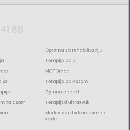
 41 88
Oprema za rehabilitaciju
ja
Terapija bola
ampa
MOTOmed
ija
Terapija pokretom
apija
Gymna aparati
nim talasom
Terapijski ultrazvuk
cina
Medicinske hidromasažne
kade