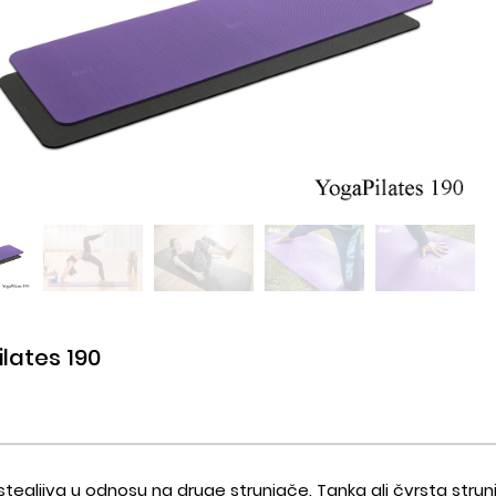
lates 190
stegljiva u odnosu na druge strunjače. Tanka ali čvrsta str