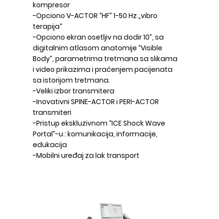
kompresor
-Opciono V-ACTOR “HF” 1-50 Hz „vibro
terapija“
-Opciono ekran osetljiv na dodir 10”, sa
digitalnim atlasom anatomije “Visible
Body”, parametrima tretmana sa slikama
i video prikazima i praćenjem pacijenata
sa istorijom tretmana.
-Veliki izbor transmitera
-Inovativni SPINE-ACTOR i PERI-ACTOR
transmiteri
-Pristup ekskluzivnom “ICE Shock Wave
Portal”-u : komunikacija, informacije,
edukacija
-Mobilni uređaj za lak transport