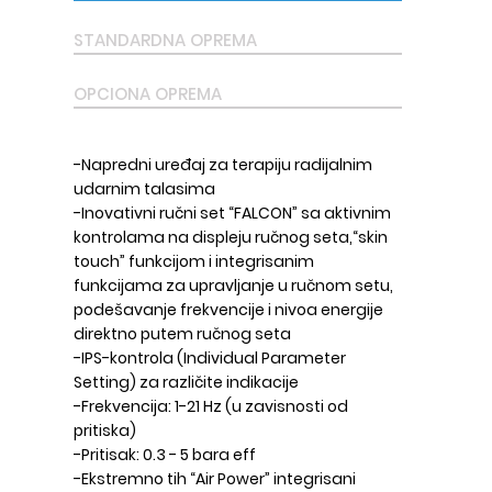
STANDARDNA OPREMA
OPCIONA OPREMA
-Napredni uređaj za terapiju radijalnim
udarnim talasima
-Inovativni ručni set “FALCON” sa aktivnim
kontrolama na displeju ručnog seta,“skin
touch” funkcijom i integrisanim
funkcijama za upravljanje u ručnom setu,
podešavanje frekvencije i nivoa energije
direktno putem ručnog seta
-IPS-kontrola (Individual Parameter
Setting) za različite indikacije
-Frekvencija: 1-21 Hz (u zavisnosti od
pritiska)
-Pritisak: 0.3 - 5 bara eff
-Ekstremno tih “Air Power” integrisani