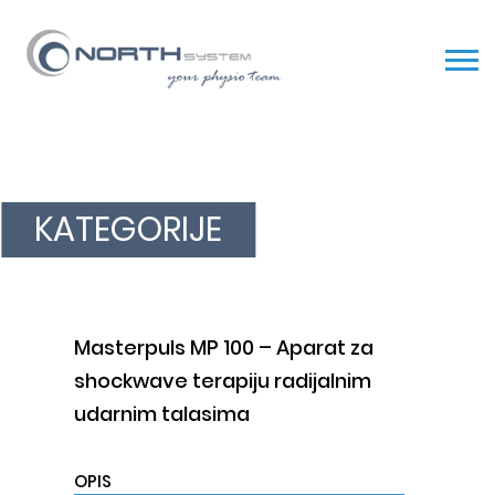
Skip
to
content
KATEGORIJE
Masterpuls MP 100 – Aparat za
shockwave terapiju radijalnim
udarnim talasima
OPIS