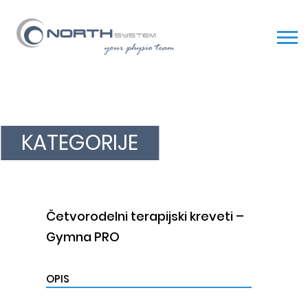
Skip
to
content
KATEGORIJE
Četvorodelni terapijski kreveti –
Gymna PRO
OPIS