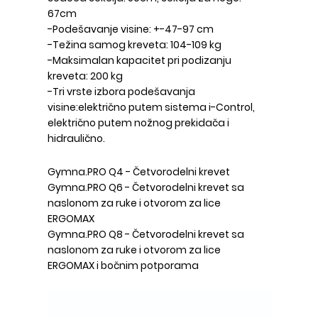
67cm
-Podešavanje visine: +-47-97 cm
-Težina samog kreveta: 104-109 kg
-Maksimalan kapacitet pri podizanju
kreveta: 200 kg
-Tri vrste izbora podešavanja
visine:električno putem sistema i-Control,
električno putem nožnog prekidača i
hidraulično.
Gymna.PRO Q4 - Četvorodelni krevet
Gymna.PRO Q6 - Četvorodelni krevet sa
naslonom za ruke i otvorom za lice
ERGOMAX
Gymna.PRO Q8 - Četvorodelni krevet sa
naslonom za ruke i otvorom za lice
ERGOMAX i bočnim potporama