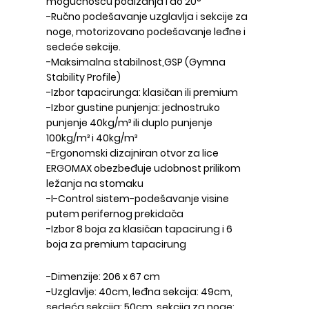
mogućnošću podizanja i do 20°
-Ručno podešavanje uzglavlja i sekcije za
noge, motorizovano podešavanje leđne i
sedeće sekcije.
-Maksimalna stabilnost,GSP (Gymna
Stability Profile)
-Izbor tapacirunga: klasičan ili premium
-Izbor gustine punjenja: jednostruko
punjenje 40kg/m³ ili duplo punjenje
100kg/m³ i 40kg/m³
-Ergonomski dizajniran otvor za lice
ERGOMAX obezbeđuje udobnost prilikom
ležanja na stomaku
-I-Control sistem-podešavanje visine
putem perifernog prekidača
-Izbor 8 boja za klasičan tapacirung i 6
boja za premium tapacirung
-Dimenzije: 206 x 67 cm
-Uzglavlje: 40cm, leđna sekcija: 49cm,
sedeća sekcija: 50cm, sekcija za noge: