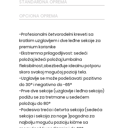
STANDARDNA OPREMA
OPCIONA OPREMA
-Profesionalni četvorodelni kreveti sa
kratkim uzglavljem i dve leđne sekcije za
premium korisnike
-Ekstremna prilagodljivost: sedeći
položaj,ležeći položaj,lumbalna
fleksibilnost,obezbeđuje idealnu potporu
skoro svakoj mogućoj poziciji tela.
-Uzglavlje se može podešavati: pozitivno
do 30° i negativno do -65°
-Prve dve sekcije (uzglavlje i leđna sekcija)
podižu se za tretmane u sedećem
položaju do 80°
-Podesiva treća i četvrta sekcija (sedeća
sekcija i sekcija za noge )pogodna za
najbolju moguću poziciju kičme sa