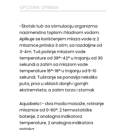
OPCIONA OPREMA
-Škotski tuš-za stimulaciju organizma
naizmenično toplom i hladnom vodom.
Aplikuje se korišćenjem mlaza vode iz 2
mlaznice pritiska 3 atm, sa razdaljine od
3-4m. Tuš počinje mlazom vode
temperature od 38°-42° u trajanju od 30
sekundi a zatim sa mlazom vode
temperature 16°-18° u trajanju od 5-10
sekundi. Tuširanje se ponavlja nekoliko
puta, prvo u oblasti donjih i gornjih
ekstremiteta, a zatim torzo i stomak.
Aquabela I - dva moda masaže, rotiranje
mlaznice od 0-90°, 2 termostatičke
baterije, 2 analogna indikatora
temperature, 2 analogna indikatora
pritiska