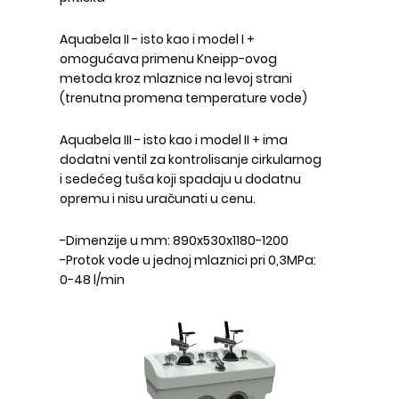
Aquabela II - isto kao i model I +
omogućava primenu Kneipp-ovog
metoda kroz mlaznice na levoj strani
(trenutna promena temperature vode)
Aquabela III - isto kao i model II + ima
dodatni ventil za kontrolisanje cirkularnog
i sedećeg tuša koji spadaju u dodatnu
opremu i nisu uračunati u cenu.
-Dimenzije u mm: 890x530x1180-1200
-Protok vode u jednoj mlaznici pri 0,3MPa:
0-48 l/min